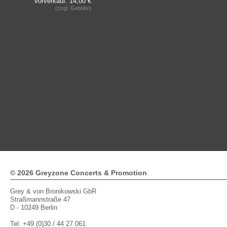
Vorverkauf: 14,00 €
(zzgl. Gebühr)
© 2026 Greyzone Concerts & Promotion
Grey & von Bronikowski GbR
Straßmannstraße 47
D - 10249 Berlin
Tel: +49 (0)30 / 44 27 061