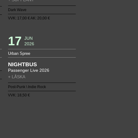
Dark Wave
VVK: 17,00 € AK: 20,00 €
17
JUN
2026
Urban Spree
NIGHTBUS
Passenger Live 2026
+ LÅSKA
Post-Punk \ Indie Rock
VVK: 18,50 €
33
34
35
36
37
70
71
72
73
74
6
107
108
109
110
111
9
140