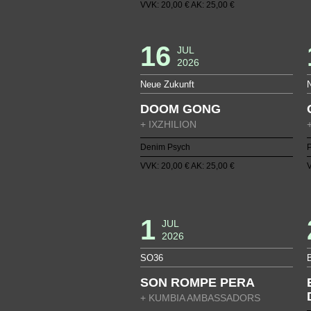
VVK: 20,00 € AK: 25,00 €
16
JUL
2026
Neue Zukunft
DOOM GONG
+ IXZHILION
Denim Psych
VVK: 20,00 € AK: 25,00 €
V
1
JUL
2026
SO36
SON ROMPE PERA
+ KUMBIA AMBASSADORS