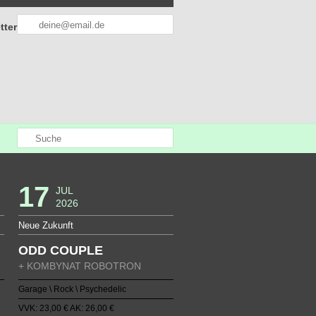
tter
17
JUL
2026
Neue Zukunft
ODD COUPLE
+ KOMBYNAT ROBOTRON
Garage \ Rock \ Psychedelic
VVK: 23,00 € AK: 26,00 €