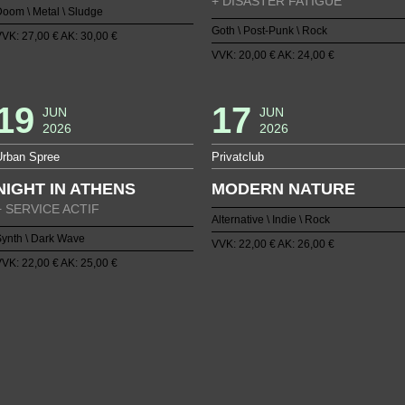
+ DISASTER FATIGUE
oom \ Metal \ Sludge
Goth \ Post-Punk \ Rock
VK: 27,00 € AK: 30,00 €
VVK: 20,00 € AK: 24,00 €
19
17
JUN
JUN
2026
2026
Urban Spree
Privatclub
NIGHT IN ATHENS
MODERN NATURE
+ SERVICE ACTIF
Alternative \ Indie \ Rock
ynth \ Dark Wave
VVK: 22,00 € AK: 26,00 €
VK: 22,00 € AK: 25,00 €
5
6
7
8
9
10
11
12
13
14
15
16
17
18
19
20
21
22
23
24
25
26
27
28
29
30
31
32
42
43
44
45
46
47
48
49
50
51
52
53
54
55
56
57
58
59
60
61
62
63
64
65
66
67
68
69
79
80
81
82
83
84
85
86
87
88
89
90
91
92
93
94
95
96
97
98
99
100
101
102
103
104
105
10
112
113
114
115
116
117
118
119
120
121
122
123
124
125
126
127
128
129
130
131
132
133
134
135
136
137
138
13