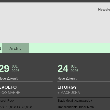
Newsle
t
Archiv
29
24
JUL
JUL
2026
2026
Neue Zukunft
Neue Zukunft
EVOLFO
LITURGY
+ GO MAHHH
+ MACHUKHA
Psych Rock
Black Metal \ Avantgarde \
Transcendental Black Metal
VK: 16,00 € AK: 20,00 €