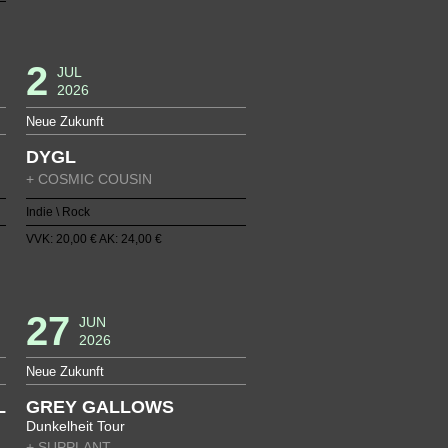
2
JUL
2026
Neue Zukunft
DYGL
+ COSMIC COUSIN
Indie \ Rock
VVK: 20,00 € AK: 24,00 €
27
JUN
2026
Neue Zukunft
L
GREY GALLOWS
Dunkelheit Tour
+ SUPPLANT