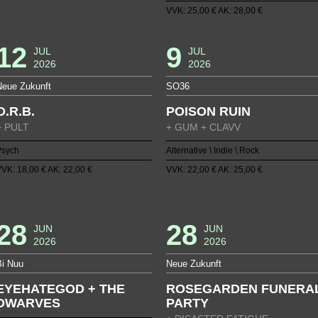
VVK: 25,00 € AK: 28,00 €
12
9
JUL
JUL
2026
2026
Neue Zukunft
SO36
O.R.B.
POISON RUIN
+ PULT
+ GUM + CLAVV
Psych
Alternative \ Indie \ Rock
VK: 18,00 € AK: 22,00 €
VVK: 22,00 € AK: 25,00 €
28
28
JUN
JUN
2026
2026
Bi Nuu
Neue Zukunft
EYEHATEGOD + THE
ROSEGARDEN FUNERA
DWARVES
PARTY