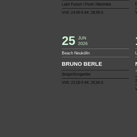
D
Latin Fusion \ Punk \ Marimba
V
VVK: 24,00 € AK: 28,00 €
25
JUN
2026
Beach Neukölln
BRUNO BERLE
SingerSongwriter
S
VVK: 22,00 € AK: 26,00 €
V
1
2
3
4
38
39
40
41
75
76
77
78