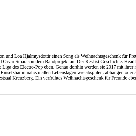
 und Loa Hjalmtysdottir einen Song als Weihnachtsgeschenk für Freund
d Orvar Smarason dem Bandprojekt an. Der Rest ist Geschichte: Headli
iga des Electro-Pop eben. Genau dorthin werden sie 2017 mit ihrer n
Einsetzbar in nahezu allen Lebenslagen wie abspülen, abhängen oder ab
saal Kreuzberg. Ein verfrühtes Weihnachtsgeschenk für Freunde ebe