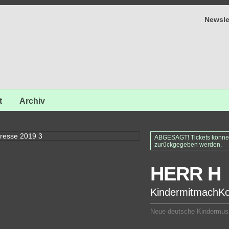
Newsle
t
Archiv
ABGESAGT! Tickets können 
zurückgegeben werden.
HERR H
KindermitmachKo
Neue deutsche Kindermus