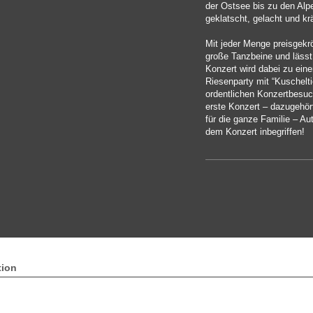
der Ostsee bis zu den Alp
geklatscht, gelacht und kr
Mit jeder Menge preisgekr
große Tanzbeine und lässt
Konzert wird dabei zu ein
Riesenparty mit “Kuschelti
ordentlichen Konzertbesuc
erste Konzert – dazugehör
für die ganze Familie – Au
dem Konzert inbegriffen!
tion