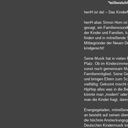
*teilbestuh
herrH ist da! – Das Kinde
herrH alias Simon Horn is
gesagt, ein Familiensoundt
der Kinder und Familien, 
finden und in mitreißende 
Mitbegründer der Neuen D
kindgerecht!
Seine Musik hat in vielen 
Platz. Ob im Kinderzimmer
sonst noch gemeinsam Musi
Familienmitglied. Seine G
und bringen Eltern zum Sc
vielfältig: Gekonnt mischt
HipHop alles was in die B
könnte man „modern“ oder 
man die Kinder fragt, dann 
Energiegeladen, mitreißen
an besteht auf seinen übe
die höchste Ansteckungsge
Deutschen Kindermusik lo