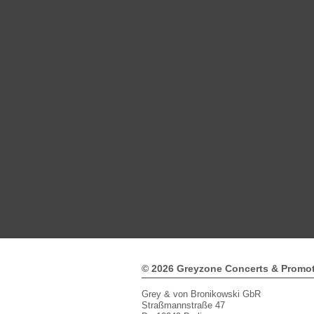
© 2026 Greyzone Concerts & Promo
Grey & von Bronikowski GbR
Straßmannstraße 47