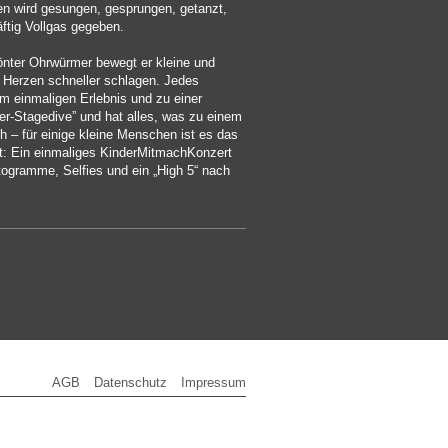
en wird gesungen, gesprungen, getanzt,
äftig Vollgas gegeben.
önter Ohrwürmer bewegt er kleine und
 Herzen schneller schlagen. Jedes
em einmaligen Erlebnis und zu einer
er-Stagedive” und hat alles, was zu einem
h – für einige kleine Menschen ist es das
t: Ein einmaliges KinderMitmachKonzert
togramme, Selfies und ein „High 5“ nach
AGB
Datenschutz
Impressum