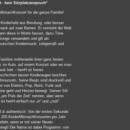
lt - kein Sitzplatzanspruch*
rMitmachKonzert für die ganze Familie!
t Kinderheld aus Berufung, oder besser
rack auf zwei Beinen. Er versteht die Welt
kann diese in Worte fassen, dazu Töne
Songs verwandeln und gilt als
eutschen Kindermusik: zeitgemäß und
Familien mittlerweile ihren ganz festen
, im Auto, auf einem Konzert oder wo man
k hört – herrH ist festes
eschichten lassen Kinderaugen leuchten
hmunzeln. Seine Beats sind druckvoll und
 er von Elektro, Pop, Rock, Funk und
eine geht und Herzen bewegt. Seinen Stil
„am Puls der Zeit“ nennen, aber wenn
ist herrH einfach nur „in“ und „cool“.
d & authentisch: Von der ersten Sekunde
r 200 KinderMitmachKonzerten pro Jahr
fahr, wenn er mit seiner Neuen
slegt! Der Name ist dabei Programm: von