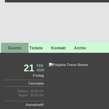
Events
Tickets
Kontakt
Archiv
21
FEB
2020
Freitag
Cassiopeia
Einlass: 19:00 Uhr
Beginn: 20:00 Uhr
Ausverkauft!