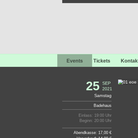
Events
Tickets
Kontak
25
SEP
2021
Samstag
Badehaus
Einlass: 19:00 Uhr
Beginn: 20:00 Uhr
Abendkasse: 17,00 €