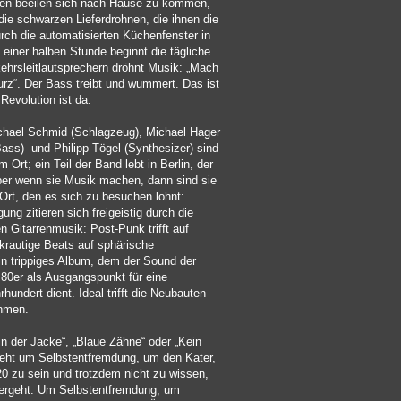
hen beeilen sich nach Hause zu kommen,
die schwarzen Lieferdrohnen, die ihnen die
rch die automatisierten Küchenfenster in
einer halben Stunde beginnt die tägliche
ehrsleitlautsprechern dröhnt Musik: „Mach
rz“. Der Bass treibt und wummert. Das ist
Revolution ist da.
chael Schmid (Schlagzeug), Michael Hager
Bass) und Philipp Tögel (Synthesizer) sind
Ort; ein Teil der Band lebt in Berlin, der
ber wenn sie Musik machen, dann sind sie
Ort, den es sich zu besuchen lohnt:
ung zitieren sich freigeistig durch die
 Gitarrenmusik: Post-Punk trifft auf
 krautige Beats auf sphärische
in trippiges Album, dem der Sound der
 80er als Ausgangspunkt für eine
hundert dient. Ideal trifft die Neubauten
ehmen.
n der Jacke“, „Blaue Zähne“ oder „Kein
geht um Selbstentfremdung, um den Kater,
0 zu sein und trotzdem nicht zu wissen,
tergeht. Um Selbstentfremdung, um