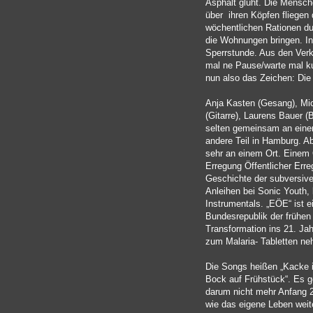
Asphalt glüht. Die Mensc
über ihren Köpfen fliegen 
wöchentlichen Rationen du
die Wohnungen bringen. In 
Sperrstunde. Aus den Verk
mal ne Pause/warte mal ku
nun also das Zeichen: Die 
Anja Kasten (Gesang), Mi
(Gitarre), Laurens Bauer (
selten gemeinsam an einem 
andere Teil in Hamburg. A
sehr an einem Ort. Einem 
Erregung Öffentlicher Erreg
Geschichte der subversiven
Anleihen bei Sonic Youth,
Instrumentals. „EÖE“ ist e
Bundesrepublik der frühen
Transformation ins 21. Jahr
zum Malaria- Tabletten n
Die Songs heißen „Kacke i
Bock auf Frühstück“. Es 
darum nicht mehr Anfang 2
wie das eigene Leben wei