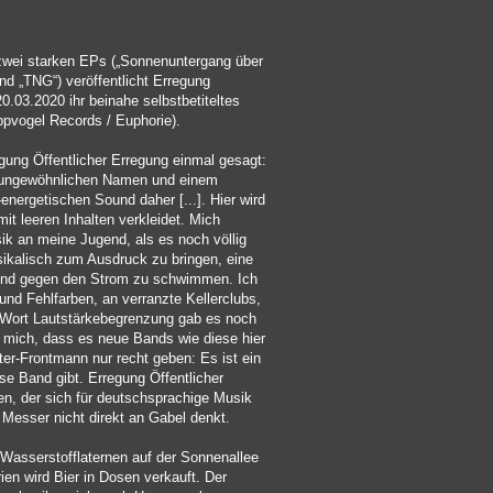
wei starken EPs („Sonnenuntergang über
nd „TNG“) veröffentlicht Erregung
0.03.2020 ihr beinahe selbstbetiteltes
pvogel Records / Euphorie).
gung Öffentlicher Erregung einmal gesagt:
ungewöhnlichen Namen und einem
energetischen Sound daher [...]. Hier wird
it leeren Inhalten verkleidet. Mich
sik an meine Jugend, als es noch völlig
ikalisch zum Ausdruck zu bringen, eine
und gegen den Strom zu schwimmen. Ich
und Fehlfarben, an verranzte Kellerclubs,
 Wort Lautstärkebegrenzung gab es noch
s mich, dass es neue Bands wie diese hier
er-Frontmann nur recht geben: Es ist ein
se Band gibt. Erregung Öffentlicher
en, der sich für deutschsprachige Musik
 Messer nicht direkt an Gabel denkt.
 Wasserstofflaternen auf der Sonnenallee
rien wird Bier in Dosen verkauft. Der