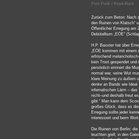
Post Punk / Kraut-Rock
Zurück zum Beton: Nach z
den Ruinen von Klatsch“ u
Öffentlicher Erregung am 2
Debütalbum „EÖE“ (Schlap
H.P. Baxxter hat über Erre
„EÖE kommen mit einem 
erfrischend melancholisch-
kein Trost gespendet und m
persönlich erinnert die Mu
normal war, seine Wut mus
klare Meinung zu äußern 
denke an Bands wie Ideal 
infernalischen Lärm – das
nicht–und deshalb freut e
gibt.“ Man kann dem Scoot
großes Glück, dass es die
Erregung sollte jeder kenn
interessiert und beim Wort
Die Ruinen von Berlin: die
leuchten grell, in den Gale