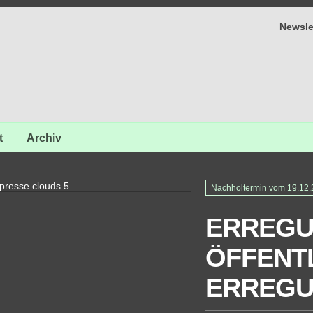
Newsle
t
Archiv
Nachholtermin vom 19.12.20
ERREG
ÖFFENT
ERREG