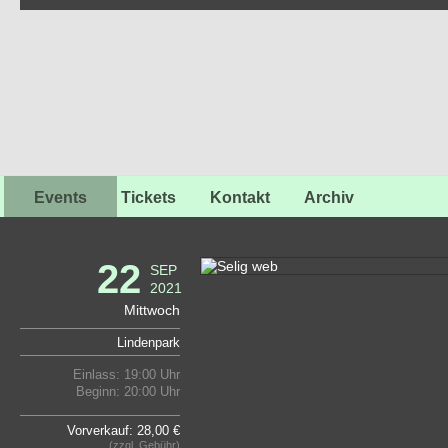
Events
Tickets
Kontakt
Archiv
22
SEP
2021
Mittwoch
Lindenpark
Einlass: 19:00 Uhr
Beginn: 20:00 Uhr
Vorverkauf: 28,00 €
(zzgl. Gebühr)