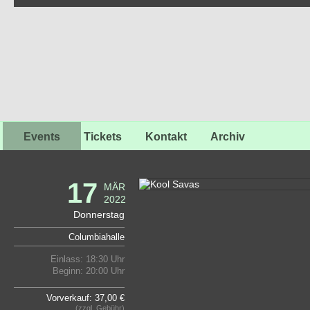
Events
Tickets
Kontakt
Archiv
17
MÄR
2022
Donnerstag
Columbiahalle
Einlass: 18:30 Uhr
Beginn: 20:00 Uhr
Vorverkauf: 37,00 €
(zzgl. Gebühr)