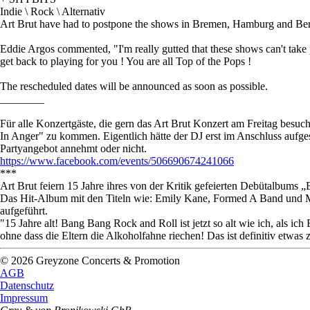
Indie \ Rock \ Alternativ
Art Brut have had to postpone the shows in Bremen, Hamburg and Berli
Eddie Argos commented, "I'm really gutted that these shows can't take 
get back to playing for you ! You are all Top of the Pops !
The rescheduled dates will be announced as soon as possible.
________
Für alle Konzertgäste, die gern das Art Brut Konzert am Freitag besuc
In Anger" zu kommen. Eigentlich hätte der DJ erst im Anschluss aufgespi
Partyangebot annehmt oder nicht.
https://www.facebook.com/events/506690674241066
***
Art Brut feiern 15 Jahre ihres von der Kritik gefeierten Debütalbums
Das Hit-Album mit den Titeln wie: Emily Kane, Formed A Band und My 
aufgeführt.
"15 Jahre alt! Bang Bang Rock and Roll ist jetzt so alt wie ich, als i
ohne dass die Eltern die Alkoholfahne riechen! Das ist definitiv etw
© 2026 Greyzone Concerts & Promotion
AGB
Datenschutz
Impressum