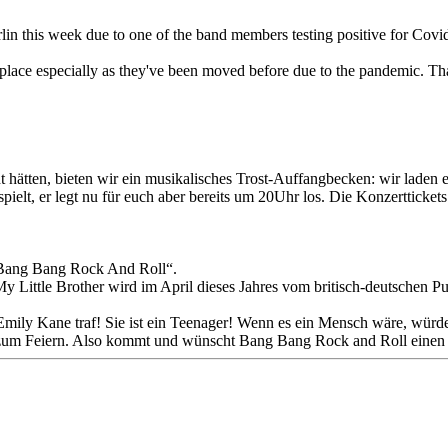
n this week due to one of the band members testing positive for Covid
place especially as they've been moved before due to the pandemic. Tha
ht hätten, bieten wir ein musikalisches Trost-Auffangbecken: wir lade
elt, er legt nu für euch aber bereits um 20Uhr los. Die Konzerttickets b
 „Bang Bang Rock And Roll“.
Little Brother wird im April dieses Jahres vom britisch-deutschen Pu
ch Emily Kane traf! Sie ist ein Teenager! Wenn es ein Mensch wäre, würd
as zum Feiern. Also kommt und wünscht Bang Bang Rock and Roll einen 