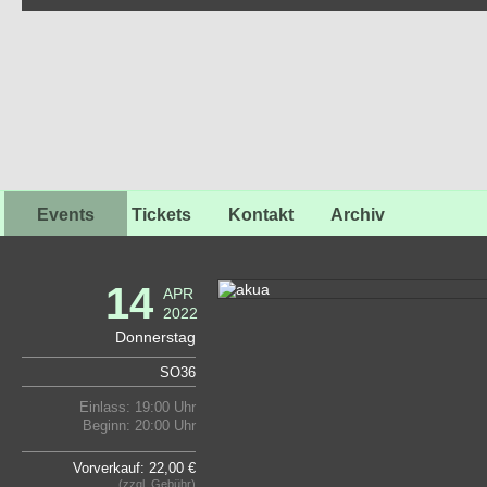
Events
Tickets
Kontakt
Archiv
14
APR
2022
Donnerstag
SO36
Einlass: 19:00 Uhr
Beginn: 20:00 Uhr
Vorverkauf: 22,00 €
(zzgl. Gebühr)