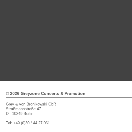
© 2026 Greyzone Concerts & Promotion
Grey & von Bronikowski GbR
Straßmannstraße 47
D - 10249 Berlin
Tel: +49 (0)30 / 44 27 061