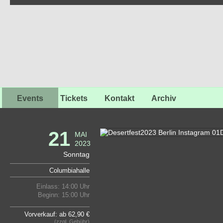
Events
Tickets
Kontakt
Archiv
21
MAI
2023
Sonntag
Columbiahalle
Einlass: 14:00 Uhr
Beginn: 15:00 Uhr
Vorverkauf: ab 62,90 €
(zzgl. Gebühr)