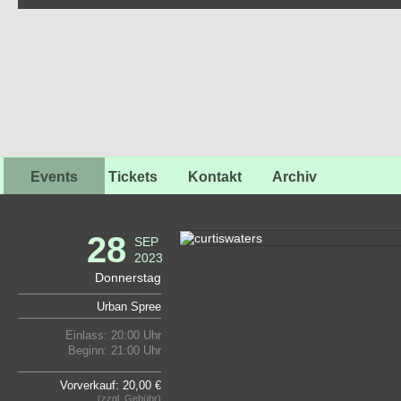
Events
Tickets
Kontakt
Archiv
28
SEP
2023
Donnerstag
Urban Spree
Einlass: 20:00 Uhr
Beginn: 21:00 Uhr
Vorverkauf: 20,00 €
(zzgl. Gebühr)