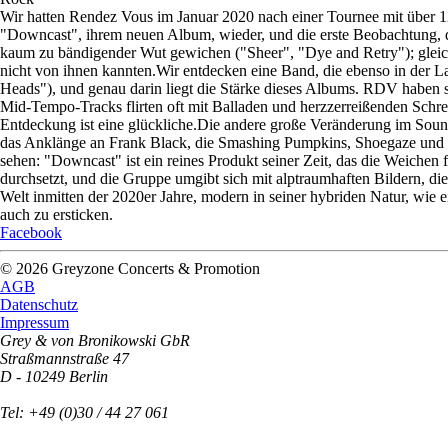
Wir hatten Rendez Vous im Januar 2020 nach einer Tournee mit über 1
"Downcast", ihrem neuen Album, wieder, und die erste Beobachtung, d
kaum zu bändigender Wut gewichen ("Sheer", "Dye and Retry"); gleic
nicht von ihnen kannten.
Wir entdecken eine Band, die ebenso in der La
Heads"), und genau darin liegt die Stärke dieses Albums. RDV haben s
Mid-Tempo-Tracks flirten oft mit Balladen und herzzerreißenden Sch
Entdeckung ist eine glückliche.
Die andere große Veränderung im Sound 
das Anklänge an Frank Black, die Smashing Pumpkins, Shoegaze und Gr
sehen: "Downcast" ist ein reines Produkt seiner Zeit, das die Weichen f
durchsetzt, und die Gruppe umgibt sich mit alptraumhaften Bildern, die
Welt inmitten der 2020er Jahre, modern in seiner hybriden Natur, wi
auch zu ersticken.
Facebook
© 2026 Greyzone Concerts & Promotion
AGB
Datenschutz
Impressum
Grey & von Bronikowski GbR
Straßmannstraße 47
D - 10249 Berlin
Tel: +49 (0)30 / 44 27 061