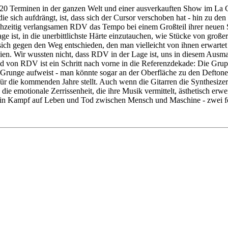
20 Terminen in der ganzen Welt und einer ausverkauften Show im La C
ie sich aufdrängt, ist, dass sich der Cursor verschoben hat - hin zu
hzeitig verlangsamen RDV das Tempo bei einem Großteil ihrer neuen S
ge ist, in die unerbittlichste Härte einzutauchen, wie Stücke von gro
ich gegen den Weg entschieden, den man vielleicht von ihnen erwartet
reien. Wir wussten nicht, dass RDV in der Lage ist, uns in diesem A
von RDV ist ein Schritt nach vorne in die Referenzdekade: Die Gruppe
unge aufweist - man könnte sogar an der Oberfläche zu den Deftones k
ür die kommenden Jahre stellt. Auch wenn die Gitarren die Synthesizer e
 die emotionale Zerrissenheit, die ihre Musik vermittelt, ästhetisch e
e ein Kampf auf Leben und Tod zwischen Mensch und Maschine - zwei fe