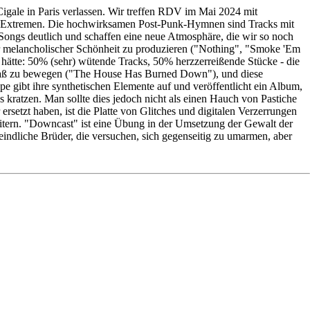
igale in Paris verlassen. Wir treffen RDV im Mai 2024 mit
 den Extremen. Die hochwirksamen Post-Punk-Hymnen sind Tracks mit
ongs deutlich und schaffen eine neue Atmosphäre, die wir so noch
ßer melancholischer Schönheit zu produzieren ("Nothing", "Smoke 'Em
 hätte: 50% (sehr) wütende Tracks, 50% herzzerreißende Stücke - die
usmaß zu bewegen ("The House Has Burned Down"), und diese
 gibt ihre synthetischen Elemente auf und veröffentlicht ein Album,
ratzen. Man sollte dies jedoch nicht als einen Hauch von Pastiche
rsetzt haben, ist die Platte von Glitches und digitalen Verzerrungen
rweitern. "Downcast" ist eine Übung in der Umsetzung der Gewalt der
indliche Brüder, die versuchen, sich gegenseitig zu umarmen, aber