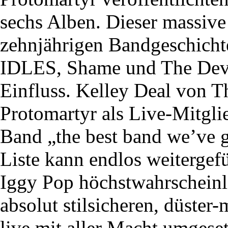
sechs Alben. Dieser massive
zehnjährigen Bandgeschichte
IDLES, Shame und The Devil
Einfluss. Kelley Deal von T
Protomartyr als Live-Mitgli
Band „the best band we’ve g
Liste kann endlos weitergef
Iggy Pop höchstwahrscheinli
absolut stilsicheren, düster
live mit aller Macht umgeset