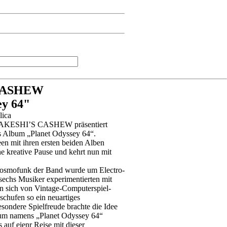
CASHEW
ey 64"
lica
 TAKESHI’S CASHEW präsentiert
s Album „Planet Odyssey 64“.
n mit ihren ersten beiden Alben
ne kreative Pause und kehrt nun mit
Cosmofunk der Band wurde um Electro-
 sechs Musiker experimentierten mit
ßen sich von Vintage-Computerspiel-
schufen so ein neuartiges
sondere Spielfreude brachte die Idee
bum namens „Planet Odyssey 64“
s auf eienr Reise mit dieser