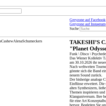
Greyzone auf Facebook
Greyzone auf Instagram
Suche
TAKESHI’S 
"Planet Odyss
Funk \ Disco \ Psychede
Das Wiener Kollektiv
am 30.10.2026 ihr neue
Nach weltweiten Tournee
gönnte sich die Band ei
neuem Sound zurück.
Der bisherige analoge 
Einflüsse erweitert. Die
alten Synthesizern, lie
Themen inspirieren und 
Klanguniversum. Ihre be
für eine Art Konzeptal
hervor. Begleiten Sie un