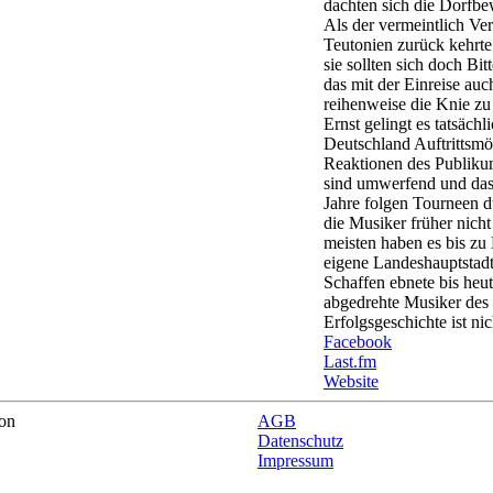
dachten sich die Dorfb
Als der vermeintlich Ve
Teutonien zurück kehrte
sie sollten sich doch Bit
das mit der Einreise auc
reihenweise die Knie zu 
Ernst gelingt es tatsächl
Deutschland Auftrittsmö
Reaktionen des Publik
sind umwerfend und das 
Jahre folgen Tourneen du
die Musiker früher nich
meisten haben es bis zu
eigene Landeshauptstadt
Schaffen ebnete bis heut
abgedrehte Musiker des
Erfolgsgeschichte ist nic
Facebook
Last.fm
Website
on
AGB
Datenschutz
Impressum