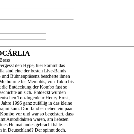
OCǍRLIA
 Brass
vergesst den Hype, hier kommt das
lia sind eine der besten Live-Bands
e und Bühnenpräsenz bescherte ihnen
Melbourne bis Memphis, von Tokio bis
t die Entdeckung der Kombo fast so
geschichte an sich. Entdeckt wurden
eutschen Ton-Ingenieur Henry Ernst,
 Jahre 1996 ganz zufällig in das kleine
ajini kam. Dort fand er neben ein paar
Kombo vor und war so begeistert, dass
samt Autodidakten waren, am liebsten
eines Heimatlandes gebracht hätte.
n in Deutschland? Der spinnt doch,