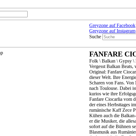
Greyzone auf Facebook
Greyzone auf Instagram
Suche
FANFARE CI
Folk \ Balkan \ Gypsy \
Vergesst Balkan Beats, 
Original: Fanfare Ciocar
dieser Welt. Ihre Energi
Scharen von Fans. Von 
nach Toulouse. Dabei is
kurios wie ihre Erfolgs
Fanfare Ciocarlia vom d
der eines Herbsttages im
rumänische Kaff Zece Pr
Kühen auch die Balkan-
er die Musiker, die alle
sofort auf die Bühnen s
Blasmusik aus Rumänie