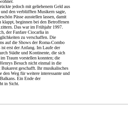
ewohner.
rrückte jedoch mit geliehenem Geld aus
 und den verblüfften Musikern sagte,
teschön Pässe ausstellen lassen, damit
h klappt, beginnen bei den Betroffenen
zittern. Das war im Frühjahr 1997.
ich, der Fanfare Ciocarlia in
glichkeiten zu verschaffen. Die
ums auf die Shows der Roma-Combo
ist erst der Anfang. Im Laufe der
rch Städte und Kontinente, die sich
t im Traum vorstellen konnten; die
 Henrys Besuch nicht einmal in die
 Bukarest geschafft. Ihr musikalisches
e den Weg für weitere interessante und
 Balkans. Ein Ende der
ht in Sicht.