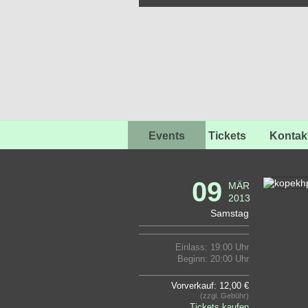
Events
Tickets
Kontak
09
MÄR
2013
Samstag
Einlass: 19:00 Uhr
Beginn: 20:00 Uhr
Vorverkauf: 12,00 €
(zzgl. Gebühr)
Tickets kaufen