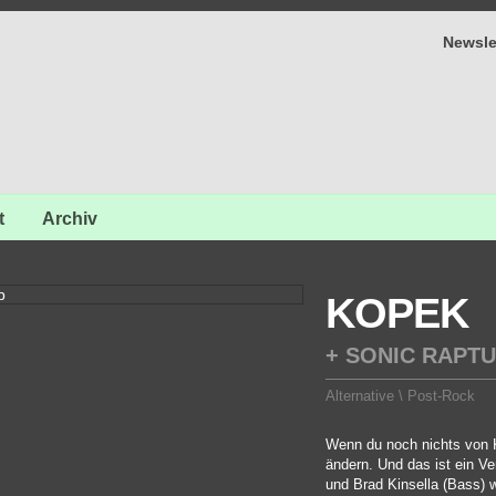
Newsle
t
Archiv
KOPEK
+ SONIC RAPT
Alternative \ Post-Rock
Wenn du noch nichts von K
ändern. Und das ist ein V
und Brad Kinsella (Bass) 