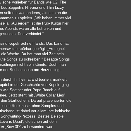
lische Vorlieben für Bands wie U2, The
 Led Zeppelin, Nirvana und Thin Lizzy
iden selten etwas anderes, als sich an die
sammen zu spielen. „Wir haben immer viel
nsella. „Außerdem ist die Pub- Kultur hier
des Abends waren alle betrunken und
gesungen. Das verbindet.“
 sind Kopek Söhne Irlands. Das Land hat
ensweise spürbar geprägt: „Es regnet
e die Woche. Da hat man viel Zeit sein
gute Songs zu schreiben.“ Besagte Songs
eradliniger nicht sein könnte. Doch man
hr der Soul genauso am Herzen liegt.
 durch ihr Heimatland tourten, markiert
apitel in der Geschichte von Kopek, ging
n wie Seether oder Papa Roach auf
e. Jetzt steht mit „White Collar Lies“
den Startlöchern. Darauf präsentierten die
rkellose Rockmusik ohne Samples und
ischend ist dabei vor allem ihre keltische
Songwriting-Prozess. Bestes Beispiel
e „Love is Dead“, die schon auf dem
er „Saw 3D“ zu bewundern war.