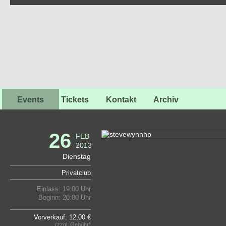
Events
Tickets
Kontakt
Archiv
26
FEB
2013
Dienstag
Privatclub
Einlass: 19:00 Uhr
Beginn: 20:00 Uhr
Vorverkauf: 12,00 €
(zzgl. Gebühr)