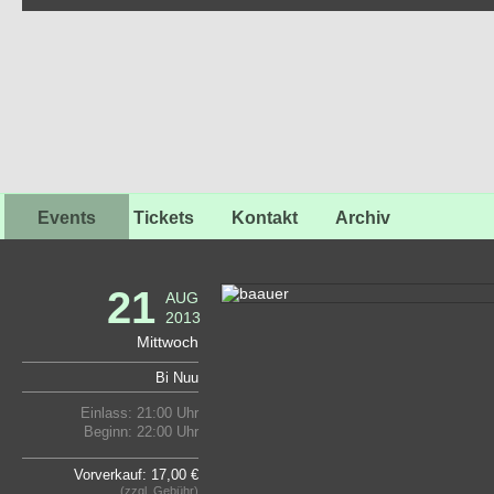
Events
Tickets
Kontakt
Archiv
21
AUG
2013
Mittwoch
Bi Nuu
Einlass: 21:00 Uhr
Beginn: 22:00 Uhr
Vorverkauf: 17,00 €
(zzgl. Gebühr)