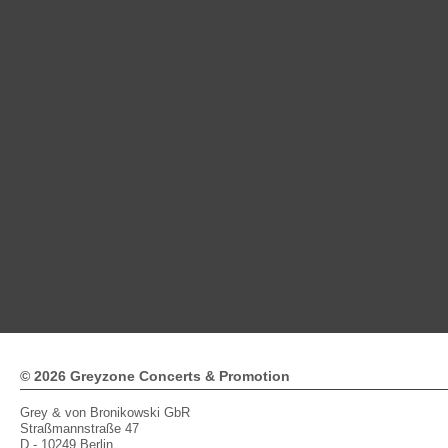
© 2026 Greyzone Concerts & Promotion
Grey & von Bronikowski GbR
Straßmannstraße 47
D - 10249 Berlin