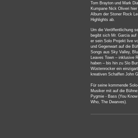
Tom Brayton und Mark Dia
Kumpane Nick Oliveri hier
Album der Stoner Rock Leg
Highlights ab.
Um die Veröffentlichung s
begibt sich Mr. Garcia au
er sein Solo Projekt live 
und Gegenwart auf die Bü
Songs aus Sky Valley, Blu
Leaves Town – inklusive Ra
haben – bis hin zu Slo Burn
Wüstenrocker ein einzigar
kreativen Schaffen John G
Für seine kommende Solo- 
Musiker mit auf die Bühne
Pygmie - Bass (You Know
Who, The Dwarves).