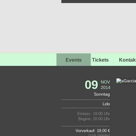
Events
Tickets
Kontak
09
NOV
2014
Sonntag
Lido
Einlass: 19:00 Uhr
Beginn: 20:00 Uhr
Vorverkauf: 19,00 €
(zzgl. Gebühr)