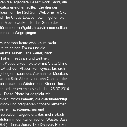
ren die legendäre Desert Rock Band, die
tatus erreichen sollte. Die drei der
- Blues For The Red Sun, Welcome To Sky
And The Circus Leaves Town – gelten bis
en Meisterwerke, die das Genre des
für immer maßgeblich bestimmen sollten,
getrennte Wege gingen.
braucht man heute wohl kaum mehr
eilte seinen Traum und die
en mit seinen Fans weiter, nach
haften Festivals und weltweit
it Kyuss Lives, folgte er mit Vista Chino
e LP auf den Pfaden von Kyuss, bis sich
n gehegter Traum des Ausnahme- Musikers
wartete Solo Album von John Garcia – der
 der gesamten Wüsten- und Stoner Rock
Records erschienen & seit dem 25.07.2014
h! Diese Platte ist gespickt mit
ngigen Rocknummern, die gleichberechtigt
drock und prägnanten Stoner-Elementen
ier ein facettenreiches und
Soloalbum abgeliefert, das mehr Staub
ndsturm in der kalifornischen Wüste. Dass
RS ), Danko Jones, Die Dwarves-Recken