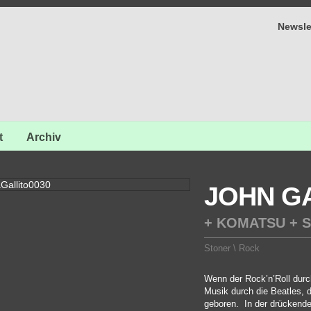
Newsle
t
Archiv
JOHN G
+ KOMATSU + 
Stoner \ Rock
Wenn der Rock’n’Roll durch
Musik durch die Beatles, 
geboren. In der drückende