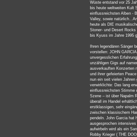
Wüste entstand vor 25 Jah
bis heute weltweiten Kult S
einflussreichsten Alben 
Valley, sowie natürlich...
heute als DIE musikalisch
Stoner- und Desert Rocks 
bis Kyuss im Jahre 1995 
Ihren legendären Sänger 
vorstellen: JOHN GARCIA t
unvergesslichen Erfahrung
unzähligen Gigs auf namen
ausverkauften Konzerten m
und ihrer gefeierten Peac
nun ein seit vielen Jahre
verwirklichte: Das lang er
einflussreichsten Stimme
Szene – ist über Napalm 
überall im Handel erhältlic
erstklassigen, sehr eingä
zwischen klassischem Har
pendeln. John Garcia hat h
ausgesprochen intensives 
aufwirbeln wird als ein Sa
Robby Krieger ( THE DOO