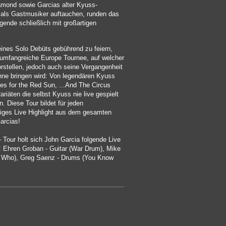
mond sowie Garcias alter Kyuss-
 als Gastmusiker auftauchen, runden das
ende schließlich mit großartigen
eines Solo Debüts gebührend zu feiern,
f umfangreiche Europe Tournee, auf welcher
vorstellen, jedoch auch seine Vergangenheit
hne bringen wird: Von legendären Kyuss
es for the Red Sun, ...And The Circus
riäten die selbst Kyuss nie live gespielt
. Diese Tour bildet für jeden
tiges Live Highlight aus dem gesamten
arcias!
Tour holt sich John Garcia folgende Live
: Ehren Groban - Guitar (War Drum), Mike
 Who), Greg Saenz - Drums (You Know