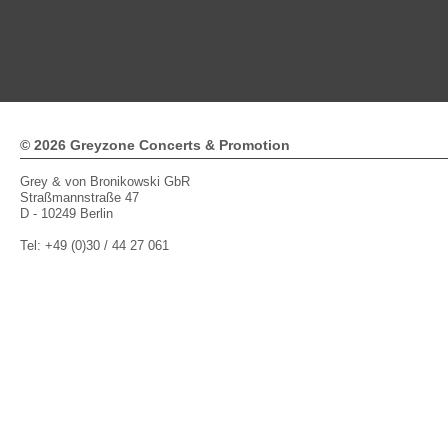
112
113
114
115
116
117
118
119
120
121
122
1
© 2026 Greyzone Concerts & Promotion
Grey & von Bronikowski GbR
Straßmannstraße 47
D - 10249 Berlin
Tel: +49 (0)30 / 44 27 061