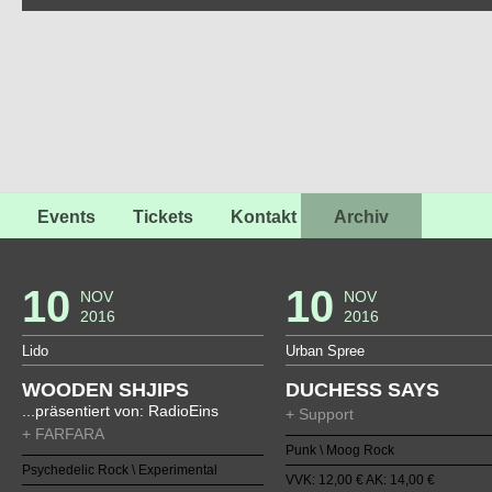
Events
Tickets
Kontakt
Archiv
10
10
NOV
NOV
2016
2016
Lido
Urban Spree
WOODEN SHJIPS
DUCHESS SAYS
...präsentiert von: RadioEins
+ Support
+ FARFARA
Punk \ Moog Rock
Psychedelic Rock \ Experimental
VVK: 12,00 € AK: 14,00 €