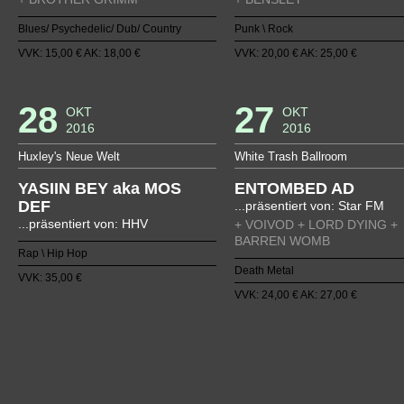
Blues/ Psychedelic/ Dub/ Country
Punk \ Rock
VVK: 15,00 € AK: 18,00 €
VVK: 20,00 € AK: 25,00 €
28
27
OKT
OKT
2016
2016
Huxley's Neue Welt
White Trash Ballroom
YASIIN BEY aka MOS
ENTOMBED AD
DEF
...präsentiert von: Star FM
...präsentiert von: HHV
+ VOIVOD + LORD DYING +
BARREN WOMB
Rap \ Hip Hop
Death Metal
VVK: 35,00 €
VVK: 24,00 € AK: 27,00 €
1
2
3
4
5
6
7
8
9
10
11
12
13
14
15
1
38
39
40
41
42
43
44
45
46
47
48
49
50
51
52
5
75
76
77
78
79
80
81
82
83
84
85
86
87
88
89
9