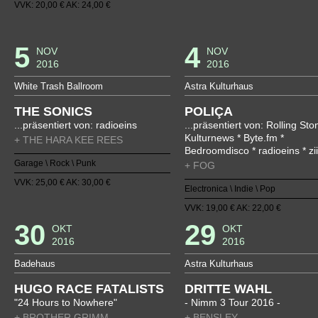
VVK: 20,00 € AK: 24,00 €
5
4
NOV
NOV
2016
2016
White Trash Ballroom
Astra Kulturhaus
THE SONICS
POLIÇA
...präsentiert von: radioeins
...präsentiert von: Rolling Sto
Kulturnews * Byte.fm *
+ THE HARA KEE REES
Bedroomdisco * radioeins * zii
Garage \ Rock \ Punk
+ FOG
VVK: 25,00 € AK: 30,00 €
Electronica \ Indie \ Pop
VVK: 19,00 € AK: 22,00 €
30
29
OKT
OKT
2016
2016
Badehaus
Astra Kulturhaus
HUGO RACE FATALISTS
DRITTE WAHL
"24 Hours to Nowhere"
- Nimm 3 Tour 2016 -
+ BROTHER GRIMM
+ BENSLEY