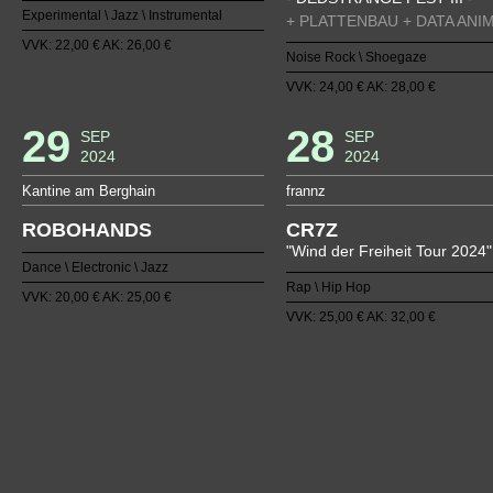
Experimental \ Jazz \ Instrumental
+ PLATTENBAU + DATA ANI
VVK: 22,00 € AK: 26,00 €
Noise Rock \ Shoegaze
VVK: 24,00 € AK: 28,00 €
29
28
SEP
SEP
2024
2024
Kantine am Berghain
frannz
ROBOHANDS
CR7Z
"Wind der Freiheit Tour 2024"
Dance \ Electronic \ Jazz
Rap \ Hip Hop
VVK: 20,00 € AK: 25,00 €
VVK: 25,00 € AK: 32,00 €
1
2
3
4
5
6
7
8
9
10
11
12
13
14
15
1
38
39
40
41
42
43
44
45
46
47
48
49
50
51
52
5
75
76
77
78
79
80
81
82
83
84
85
86
87
88
89
9