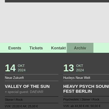
Events
Tickets
Kontakt
Archiv
14
13
OKT
OKT
2024
2024
Neue Zukunft
Huxleys Neue Welt
VALLEY OF THE SUN
HEAVY PSYCH SOUN
FEST BERLIN
+ special guest: DAEVAR
Psychedelic \ Stoner \ Rock
Stoner \ Rock
VVK: ab 44,60 € AK: 50,00 €
VVK: 20,00 € AK: 25,00 €