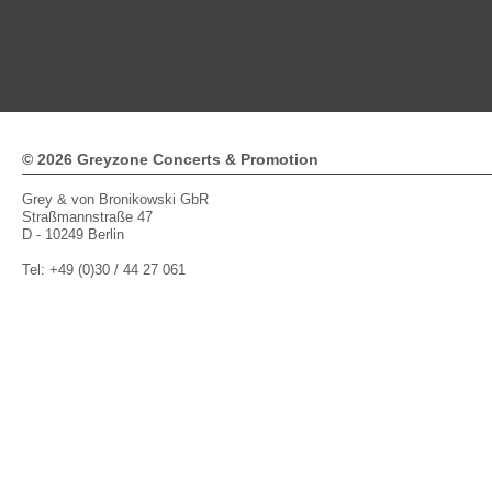
112
113
114
115
116
117
118
119
120
121
122
1
© 2026 Greyzone Concerts & Promotion
Grey & von Bronikowski GbR
Straßmannstraße 47
D - 10249 Berlin
Tel: +49 (0)30 / 44 27 061