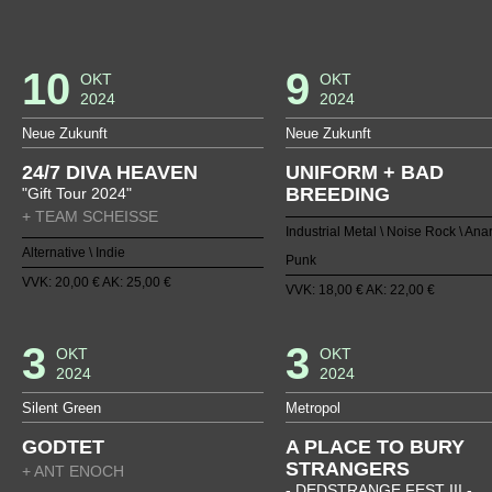
10
9
OKT
OKT
2024
2024
Neue Zukunft
Neue Zukunft
24/7 DIVA HEAVEN
UNIFORM + BAD
BREEDING
"Gift Tour 2024"
+ TEAM SCHEISSE
Industrial Metal \ Noise Rock \ Ana
Alternative \ Indie
Punk
VVK: 20,00 € AK: 25,00 €
VVK: 18,00 € AK: 22,00 €
3
3
OKT
OKT
2024
2024
Silent Green
Metropol
GODTET
A PLACE TO BURY
STRANGERS
+ ANT ENOCH
- DEDSTRANGE FEST III -