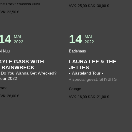
ost Rock \ Swedish Punk
VVK: 25,00 € AK: 30,00 €
VK: 22,50 €
14
14
MAI
MAI
2022
2022
Bi Nuu
Badehaus
KYLE GASS WITH
LAURA LEE & THE
TRAINWRECK
JETTES
- Do You Wanna Get Wrecked?
- Wasteland Tour -
Tour 2022 -
+ special guest: SHYBITS
Rock
Grunge
VK: 26,00 €
VVK: 16,00 € AK: 21,00 €
5
6
7
8
9
10
11
12
13
14
15
16
17
18
19
20
21
22
23
24
25
26
27
28
29
30
31
32
42
43
44
45
46
47
48
49
50
51
52
53
54
55
56
57
58
59
60
61
62
63
64
65
66
67
68
69
79
80
81
82
83
84
85
86
87
88
89
90
91
92
93
94
95
96
97
98
99
100
101
102
103
104
105
10