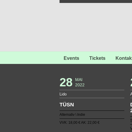
Events
Tickets
Kontak
28
MAI
2022
Lido
A
TÜSN
Alternativ \ Indie
S
VVK: 18,00 € AK: 22,00 €
V