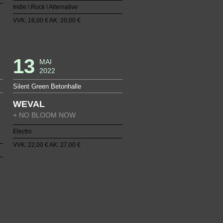
Indie \ Rock \ Alternative
VVK: 16,00 € AK: 20,00 €
13
MAI
2022
Silent Green Betonhalle
WEVAL
+ NO BLOOM NOW
Electro
VVK: 22,00 € AK: 27,00 €
33
34
35
36
37
70
71
72
73
74
6
107
108
109
110
111