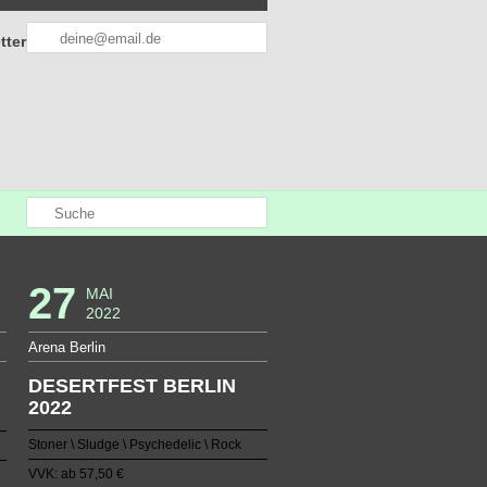
tter
27
MAI
2022
Arena Berlin
DESERTFEST BERLIN
2022
Stoner \ Sludge \ Psychedelic \ Rock
VVK: ab 57,50 €