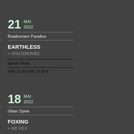
21
MAI
2022
Roadrunners Paradise
EARTHLESS
+ SPACEBOMBZ
Stoner \ Rock
VVK: 22,00 € AK: 27,00 €
18
MAI
2022
Urban Spree
FOXING
+ ME REX