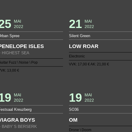
25
21
MAI
MAI
2022
2022
Urban Spree
Silent Green
PENELOPE ISLES
LOW ROAR
+ HIGHEST SEA
Electronic
uitar Fuzz \ Noise \ Pop
VVK: 17,00 € AK: 21,00 €
VK: 13,00 €
19
19
MAI
MAI
2022
2022
Festsaal Kreuzberg
SO36
VIAGRA BOYS
OM
+ BABY´S BERSERK
Drone \ Doom