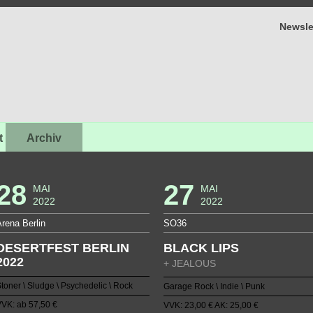
Newsle
t
Archiv
28
27
MAI
MAI
2022
2022
rena Berlin
SO36
DESERTFEST BERLIN
BLACK LIPS
2022
+ JEALOUS
toner \ Sludge \ Psychedelic \ Rock
Garage Rock \ Indie \ Punk
VK: ab 57,50 €
VVK: 23,00 € AK: 25,00 €