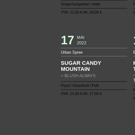
SingerSongwriter \ Indie
P
VVK: 22,00 € AK: 26,00 €
V
17
MAI
2022
Urban Spree
SUGAR CANDY
MOUNTAIN
+ BLUSH ALWAYS
Psych \ Krautrock \ Folk
VVK: 14,00 € AK: 17,00 €
V
1
2
3
4
38
39
40
41
75
76
77
78