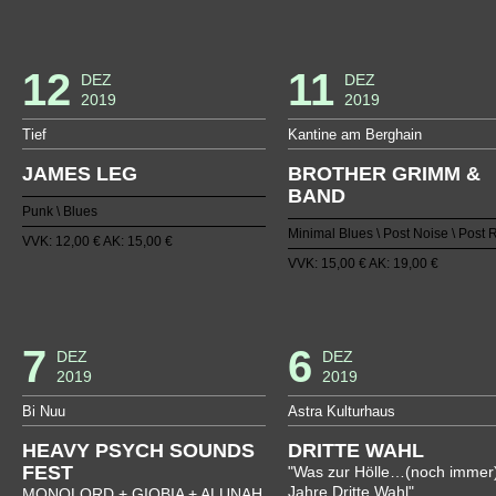
12
11
DEZ
DEZ
2019
2019
Tief
Kantine am Berghain
JAMES LEG
BROTHER GRIMM &
BAND
Punk \ Blues
Minimal Blues \ Post Noise \ Post 
VVK: 12,00 € AK: 15,00 €
VVK: 15,00 € AK: 19,00 €
7
6
DEZ
DEZ
2019
2019
Bi Nuu
Astra Kulturhaus
HEAVY PSYCH SOUNDS
DRITTE WAHL
FEST
"Was zur Hölle…(noch immer
Jahre Dritte Wahl"
MONOLORD + GIOBIA + ALUNAH