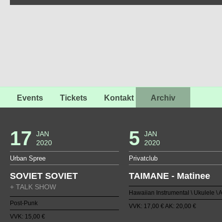
Events
Tickets
Kontakt
Archiv
17
5
JAN
JAN
2020
2020
Urban Spree
Privatclub
SOVIET SOVIET
TAIMANE - Matinee
+ TALK SHOW
Hawaiian Instrumental \ Ukulele \ A
Post-Punk
VVK: 17,00 € AK: 20,00 €
VVK: 15,00 €