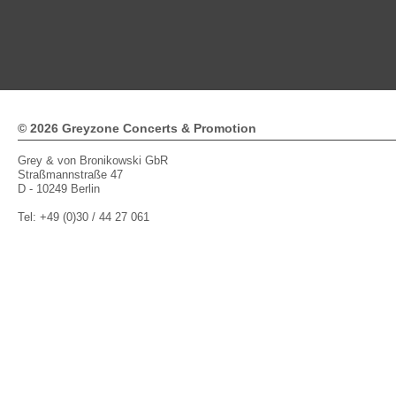
112
113
114
115
116
117
118
119
120
121
122
1
© 2026 Greyzone Concerts & Promotion
Grey & von Bronikowski GbR
Straßmannstraße 47
D - 10249 Berlin
Tel: +49 (0)30 / 44 27 061