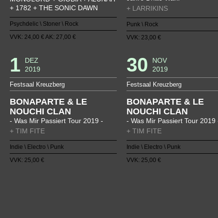
+ 1782 + THE SONIC DAWN
+ LARRIKINS
Psychdelic \ Stoner \ Rock
Punk \ Rock
VVK: 24,00 € AK: 27,00 €
VVK: 23,00 €
1
30
DEZ
NOV
2019
2019
Festsaal Kreuzberg
Festsaal Kreuzberg
BONAPARTE & LE
BONAPARTE & LE
NOUCHI CLAN
NOUCHI CLAN
- Was Mir Passiert Tour 2019 -
- Was Mir Passiert Tour 2019 
+ TIM FITE
+ TIM FITE
Indie \ Electro \ Punk
Indie \ Electro \ Punk
VVK: 25,00 €
VVK: 25,00 €
1
2
3
4
5
6
7
8
9
10
11
12
13
14
15
1
38
39
40
41
42
43
44
45
46
47
48
49
50
51
52
5
75
76
77
78
79
80
81
82
83
84
85
86
87
88
89
9