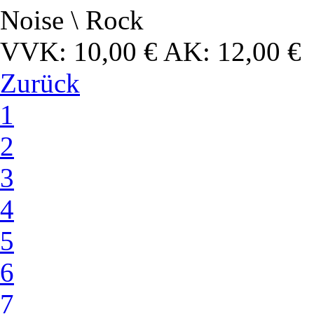
Noise \ Rock
VVK: 10,00 € AK: 12,00 €
Zurück
1
2
3
4
5
6
7