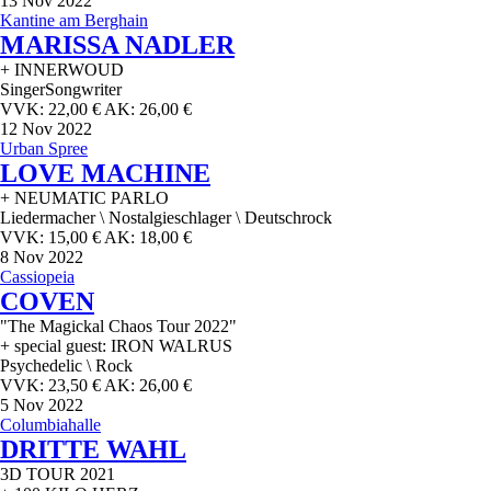
13
Nov 2022
Kantine am Berghain
MARISSA NADLER
+ INNERWOUD
SingerSongwriter
VVK: 22,00 € AK: 26,00 €
12
Nov 2022
Urban Spree
LOVE MACHINE
+ NEUMATIC PARLO
Liedermacher \ Nostalgieschlager \ Deutschrock
VVK: 15,00 € AK: 18,00 €
8
Nov 2022
Cassiopeia
COVEN
"The Magickal Chaos Tour 2022"
+ special guest: IRON WALRUS
Psychedelic \ Rock
VVK: 23,50 € AK: 26,00 €
5
Nov 2022
Columbiahalle
DRITTE WAHL
3D TOUR 2021