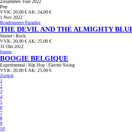
Zusammen Tour 2022
Pop
VVK: 20,00 € AK: 24,00 €
1
Nov 2022
Roadrunners Paradise
THE DEVIL AND THE ALMIGHTY BLU
Stoner \ Rock
VVK: 20,00 € AK: 25,00 €
31
Okt 2022
frannz
BOOGIE BELGIQUE
Experimental \ Hip Hop \ Electro Swing
VVK: 20,00 € AK: 25,00 €
Zurück
1
2
3
4
5
6
7
8
9
10