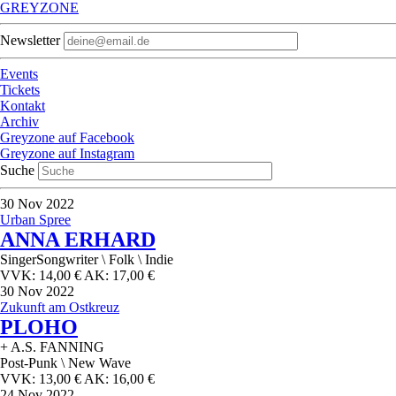
GREYZONE
Newsletter
Events
Tickets
Kontakt
Archiv
Greyzone auf Facebook
Greyzone auf Instagram
Suche
30
Nov 2022
Urban Spree
ANNA ERHARD
SingerSongwriter \ Folk \ Indie
VVK: 14,00 € AK: 17,00 €
30
Nov 2022
Zukunft am Ostkreuz
PLOHO
+ A.S. FANNING
Post-Punk \ New Wave
VVK: 13,00 € AK: 16,00 €
24
Nov 2022